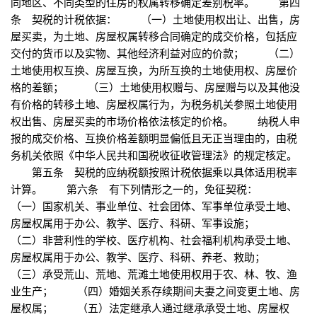
同地区、不同类型的住房的权属转移确定差别税率。 第四
条 契税的计税依据： （一）土地使用权出让、出售，房
屋买卖，为土地、房屋权属转移合同确定的成交价格，包括应
交付的货币以及实物、其他经济利益对应的价款； （二）
土地使用权互换、房屋互换，为所互换的土地使用权、房屋价
格的差额； （三）土地使用权赠与、房屋赠与以及其他没
有价格的转移土地、房屋权属行为，为税务机关参照土地使用
权出售、房屋买卖的市场价格依法核定的价格。 纳税人申
报的成交价格、互换价格差额明显偏低且无正当理由的，由税
务机关依照《中华人民共和国税收征收管理法》的规定核定。
第五条 契税的应纳税额按照计税依据乘以具体适用税率
计算。 第六条 有下列情形之一的，免征契税：
（一）国家机关、事业单位、社会团体、军事单位承受土地、
房屋权属用于办公、教学、医疗、科研、军事设施；
（二）非营利性的学校、医疗机构、社会福利机构承受土地、
房屋权属用于办公、教学、医疗、科研、养老、救助；
（三）承受荒山、荒地、荒滩土地使用权用于农、林、牧、渔
业生产； （四）婚姻关系存续期间夫妻之间变更土地、房
屋权属； （五）法定继承人通过继承承受土地、房屋权