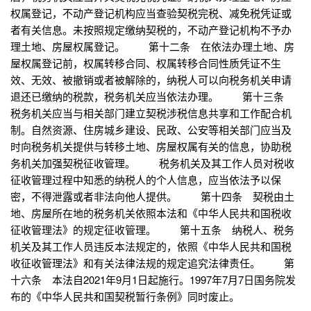
权属登记，不动产登记机构应当查验契税完税、减免税凭证或
者有关信息。未按照规定缴纳契税的，不动产登记机构不予办
理土地、房屋权属登记。 第十二条 在依法办理土地、房
屋权属登记前，权属转移合同、权属转移合同性质凭证不生
效、无效、被撤销或者被解除的，纳税人可以向税务机关申请
退还已缴纳的税款，税务机关应当依法办理。 第十三条
税务机关应当与相关部门建立契税涉税信息共享和工作配合机
制。自然资源、住房城乡建设、民政、公安等相关部门应当及
时向税务机关提供与转移土地、房屋权属有关的信息，协助税
务机关加强契税征收管理。 税务机关及其工作人员对税收
征收管理过程中知悉的纳税人的个人信息，应当依法予以保
密，不得泄露或者非法向他人提供。 第十四条 契税由土
地、房屋所在地的税务机关依照本法和《中华人民共和国税收
征收管理法》的规定征收管理。 第十五条 纳税人、税务
机关及其工作人员违反本法规定的，依照《中华人民共和国税
收征收管理法》和有关法律法规的规定追究法律责任。 第
十六条 本法自2021年9月1日起施行。1997年7月7日国务院发
布的《中华人民共和国契税暂行条例》同时废止。