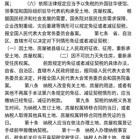
属； （六）依照法律规定应当予以免税的外国驻华使馆、
领事馆和国际组织驻华代表机构承受土地、房屋权属。 根
据国民经济和社会发展的需要，国务院对居民住房需求保障、
企业改制重组、灾后重建等情形可以规定免征或者减征契税，
报全国人民代表大会常务委员会备案。 第七条 省、自治
区、直辖市可以决定对下列情形免征或者减征契税：
（一）因土地、房屋被县级以上人民政府征收、征用，重新承
受土地、房屋权属； （二）因不可抗力灭失住房，重新承
受住房权属。 前款规定的免征或者减征契税的具体办法，
由省、自治区、直辖市人民政府提出，报同级人民代表大会常
务委员会决定，并报全国人民代表大会常务委员会和国务院备
案。 第八条 纳税人改变有关土地、房屋的用途，或者有
其他不再属于本法第六条规定的免征、减征契税情形的，应当
缴纳已经免征、减征的税款。 第九条 契税的纳税义务发
生时间，为纳税人签订土地、房屋权属转移合同的当日，或者
纳税人取得其他具有土地、房屋权属转移合同性质凭证的当
日。 第十条 纳税人应当在依法办理土地、房屋权属登记
手续前申报缴纳契税。 第十一条 纳税人办理纳税事宜
后，税务机关应当开具契税完税凭证。纳税人办理土地、房屋