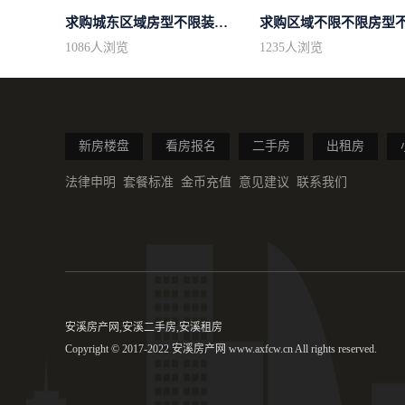
求购城东区域房型不限装修不限
1086
人浏览
1235
人浏览
新房楼盘
看房报名
二手房
出租房
法律申明
套餐标准
金币充值
意见建议
联系我们
安溪房产网,安溪二手房,安溪租房
Copyright © 2017-2022 安溪房产网 www.axfcw.cn All rights reserved.