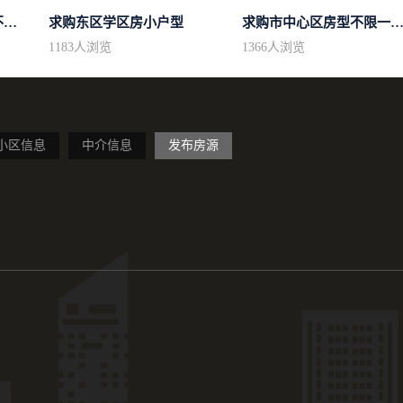
求购区域不限不限房型不限两室一厅简...
求购东区学区房小户型
求购市中心区房型不限一室一厅一卫简.
1183
人浏览
1366
人浏览
小区信息
中介信息
发布房源